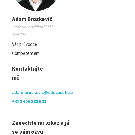
Adam Broskevič
Vedoucí oddělení LMS
systémů
Váš průvodce
Competentem
Kontaktujte
mě
adam.broskevic@educasoft.cz
+420 605 388 501
Zanechte mi vzkaz a já
se vám ozvu