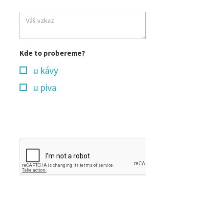
Kde to probereme?
u kávy
u piva