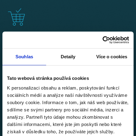
Plaťte jen za to, co využijete
Cenový model se snažíme sladit s tím, kde pro vás
Souhlas
Detaily
Více o cookies
ve vzdělávání vzniká hodnota. Je též možné
využívat buď plnou verzi, nebo verzi Lite.
Tato webová stránka používá cookies
K personalizaci obsahu a reklam, poskytování funkcí
sociálních médií a analýze naší návštěvnosti využíváme
soubory cookie. Informace o tom, jak náš web používáte,
sdílíme se svými partnery pro sociální média, inzerci a
analýzy. Partneři tyto údaje mohou zkombinovat s
dalšími informacemi, které jste jim poskytli nebo které
získali v důsledku toho, že používáte jejich služby.