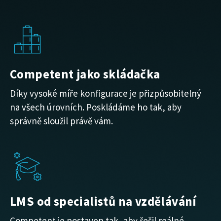
Competent jako skládačka
Díky vysoké míře konfigurace je přizpůsobitelný
na všech úrovních. Poskládáme ho tak, aby
správně sloužil právě vám.
LMS od specialistů na vzdělávání
Competent je postaven tak, aby řešil reálné